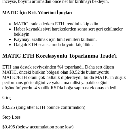
inceyse, boyutu artırmadan önce net bir kırılmayı bekleyin.
MATIC İçin Risk Yönetimi İpuçları
MATIC trade ederken ETH trendini takip edin.
Haber kaynaklı sivri hareketlerden sonra sert geri çekilmeler
bekleyin.
Kaymayı azaltmak için limit emirleri kullanın.
Dalgalı ETH seanslarında boyutu küçültün.
MATIC ETH Korelasyonlu Toparlanma Trade'i
ETH ana destek seviyesinden %4 toparlandı. Daha sert düşen
MATIC, önceki birikim bölgesi olan $0,52'de bulunuyordu.
MATIC/ETH oranı çok haftalık diplerdeydi, bu da MATIC'in düşük
performans gösterdiğini ve yakalama rallisi yapabileceğini
düşündürüyordu. 4 saatlik RSI'da boğa sapması ek onay ekledi.
Giriş
$0.525 (long after ETH bounce confirmation)
Stop Loss
$0.495 (below accumulation zone low)