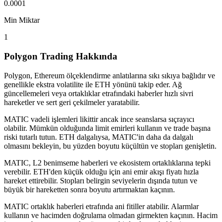
0.0001
Min Miktar
1
Polygon Trading Hakkında
Polygon, Ethereum ölçeklendirme anlatılarına sıkı sıkıya bağlıdır ve
genellikle ekstra volatilite ile ETH yönünü takip eder. Ağ
güncellemeleri veya ortaklıklar etrafındaki haberler hızlı sivri
hareketler ve sert geri çekilmeler yaratabilir.
MATIC vadeli işlemleri likittir ancak ince seanslarsa sıçrayıcı
olabilir. Mümkün olduğunda limit emirleri kullanın ve trade başına
riski tutarlı tutun. ETH dalgalıysa, MATIC'in daha da dalgalı
olmasını bekleyin, bu yüzden boyutu küçültün ve stopları genişletin.
MATIC, L2 benimseme haberleri ve ekosistem ortaklıklarına tepki
verebilir. ETH'den küçük olduğu için ani emir akışı fiyatı hızla
hareket ettirebilir. Stopları belirgin seviyelerin dışında tutun ve
büyük bir hareketten sonra boyutu artırmaktan kaçının.
MATIC ortaklık haberleri etrafında ani fitiller atabilir. Alarmlar
kullanın ve hacimden doğrulama olmadan girmekten kaçının. Hacim