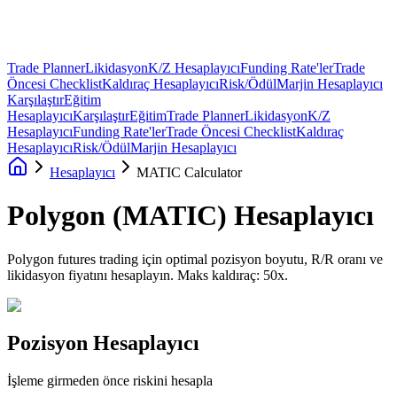
Trade Planner
Likidasyon
K/Z Hesaplayıcı
Funding Rate'ler
Trade
Öncesi Checklist
Kaldıraç Hesaplayıcı
Risk/Ödül
Marjin Hesaplayıcı
Karşılaştır
Eğitim
Hesaplayıcı
Karşılaştır
Eğitim
Trade Planner
Likidasyon
K/Z
Hesaplayıcı
Funding Rate'ler
Trade Öncesi Checklist
Kaldıraç
Hesaplayıcı
Risk/Ödül
Marjin Hesaplayıcı
Hesaplayıcı
MATIC Calculator
Polygon
(
MATIC
)
Hesaplayıcı
Polygon futures trading için optimal pozisyon boyutu, R/R oranı ve
likidasyon fiyatını hesaplayın. Maks kaldıraç: 50x.
Pozisyon Hesaplayıcı
İşleme girmeden önce riskini hesapla