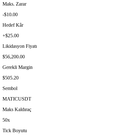
Maks. Zarar
-$10.00
Hedef Kâr
+$25.00
Likidasyon Fiyatı
$56,200.00
Gerekli Margin
$505.20
Sembol
MATIC
USDT
Maks Kaldıraç
50
x
Tick Boyutu