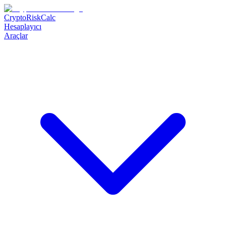
CryptoRiskCalc
Hesaplayıcı
Araçlar