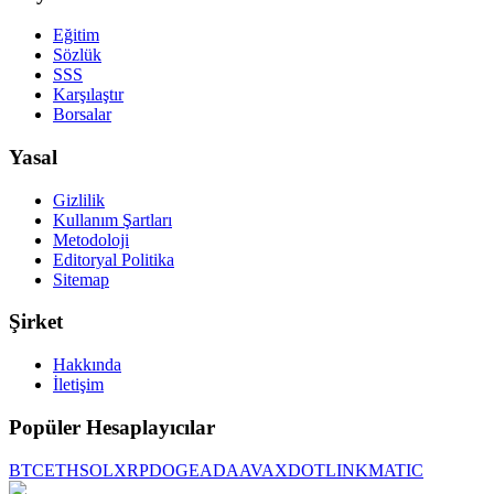
Eğitim
Sözlük
SSS
Karşılaştır
Borsalar
Yasal
Gizlilik
Kullanım Şartları
Metodoloji
Editoryal Politika
Sitemap
Şirket
Hakkında
İletişim
Popüler Hesaplayıcılar
BTC
ETH
SOL
XRP
DOGE
ADA
AVAX
DOT
LINK
MATIC