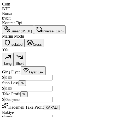
Coin
BTC
Borsa
bybit
Kontrat Tipi
Linear (USDT)
Inverse (Coin)
Marjin Modu
Isolated
Cross
Yön
Long
Short
Giriş Fiyatı
Fiyat Çek
$
Stop Loss
%
$
Take Profit
%
$
Kademeli Take Profit
KAPALI
Bakiye