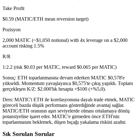
Take Profit
$0.59 (MATIC/ETH mean reversion target)
Pozisyon
2,000 MATIC (~$1,050 notional) with 4x leverage on a $2,000
account risking 1.5%
R/R
1:2.2 (risk $0.03 per MATIC, reward $0.065 per MATIC)
Sonuç:
ETH toparlanmasına devam ederken MATIC $0,578'e
yükseldi. Momentum yavaşlayınca $0,575'te çıkış yapıldı. Toplam
gerçekleşen K/Z: $2.000'lık hesapta +$100 (+%5,0).
Ders:
MATIC'i ETH ile korelasyonuna dayalı trade etmek, MATIC
göreceli bazda düşük performans gösterdiğinde avantaj sağlar.
MATIC/ETH oranının aşırı seviyelerde olması ortalamaya dönüş
potansiyeline işaret eder. MATIC'e girmeden önce ETH'nin
toparlanmasını beklemek, düşen bıçağı yakalama riskini azaltır.
Sık Sorulan Sorular