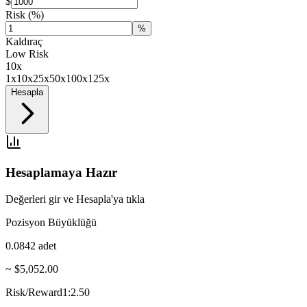
$
Risk
(%)
%
Kaldıraç
Low Risk
10
x
1x
10x
25x
50x
100x
125x
Hesapla
Hesaplamaya Hazır
Değerleri gir ve Hesapla'ya tıkla
Pozisyon Büyüklüğü
0.0842
adet
~ $5,052.00
Risk/Reward
1:2.50