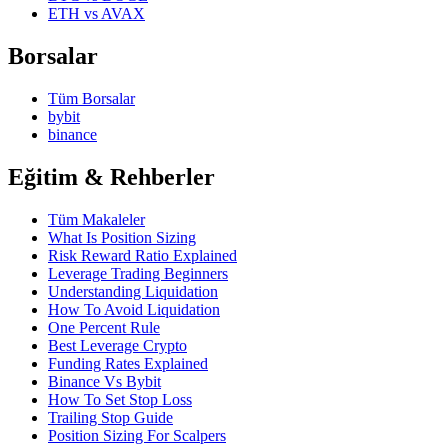
ETH
vs
AVAX
Borsalar
Tüm Borsalar
bybit
binance
Eğitim & Rehberler
Tüm Makaleler
What Is Position Sizing
Risk Reward Ratio Explained
Leverage Trading Beginners
Understanding Liquidation
How To Avoid Liquidation
One Percent Rule
Best Leverage Crypto
Funding Rates Explained
Binance Vs Bybit
How To Set Stop Loss
Trailing Stop Guide
Position Sizing For Scalpers