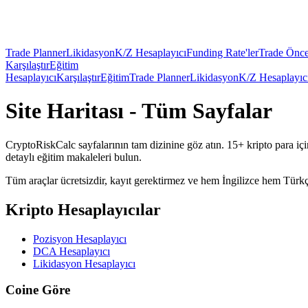
Trade Planner
Likidasyon
K/Z Hesaplayıcı
Funding Rate'ler
Trade Önce
Karşılaştır
Eğitim
Hesaplayıcı
Karşılaştır
Eğitim
Trade Planner
Likidasyon
K/Z Hesaplayıc
Site Haritası - Tüm Sayfalar
CryptoRiskCalc sayfalarının tam dizinine göz atın. 15+ kripto para için
detaylı eğitim makaleleri bulun.
Tüm araçlar ücretsizdir, kayıt gerektirmez ve hem İngilizce hem Türkçe
Kripto Hesaplayıcılar
Pozisyon Hesaplayıcı
DCA Hesaplayıcı
Likidasyon Hesaplayıcı
Coine Göre