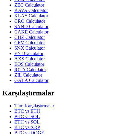
ZEC
Calculator
KAVA
Calculator
KLAY
Calculator
CRO
Calculator
SAND
Calculator
CAKE
Calculator
CHZ
Calculator
CRV
Calculator
SNX
Calculator
ENJ
Calculator
AXS
Calculator
EOS
Calculator
IOTA
Calculator
ZIL
Calculator
GALA
Calculator
Karşılaştırmalar
Tüm Karşılaştırmalar
BTC
vs
ETH
BTC
vs
SOL
ETH
vs
SOL
BTC
vs
XRP
BTC
vs
DOGE