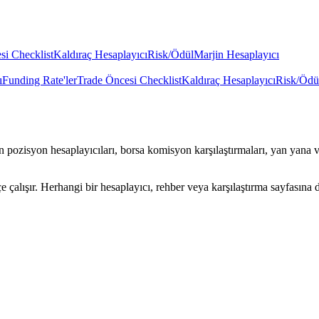
si Checklist
Kaldıraç Hesaplayıcı
Risk/Ödül
Marjin Hesaplayıcı
ı
Funding Rate'ler
Trade Öncesi Checklist
Kaldıraç Hesaplayıcı
Risk/Ödü
 pozisyon hesaplayıcıları, borsa komisyon karşılaştırmaları, yan yana varl
 çalışır. Herhangi bir hesaplayıcı, rehber veya karşılaştırma sayfasına 