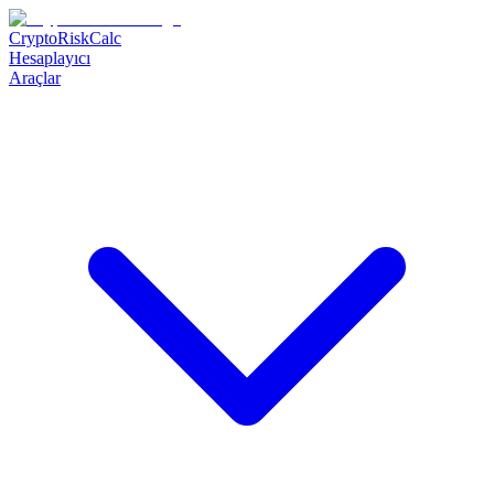
CryptoRiskCalc
Hesaplayıcı
Araçlar