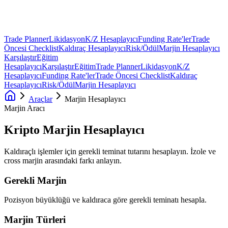
Trade Planner
Likidasyon
K/Z Hesaplayıcı
Funding Rate'ler
Trade
Öncesi Checklist
Kaldıraç Hesaplayıcı
Risk/Ödül
Marjin Hesaplayıcı
Karşılaştır
Eğitim
Hesaplayıcı
Karşılaştır
Eğitim
Trade Planner
Likidasyon
K/Z
Hesaplayıcı
Funding Rate'ler
Trade Öncesi Checklist
Kaldıraç
Hesaplayıcı
Risk/Ödül
Marjin Hesaplayıcı
Araçlar
Marjin Hesaplayıcı
Marjin Aracı
Kripto Marjin
Hesaplayıcı
Kaldıraçlı işlemler için gerekli teminat tutarını hesaplayın. İzole ve
cross marjin arasındaki farkı anlayın.
Gerekli Marjin
Pozisyon büyüklüğü ve kaldıraca göre gerekli teminatı hesapla.
Marjin Türleri