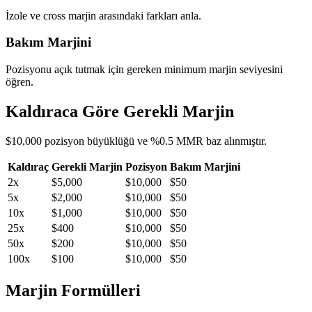
İzole ve cross marjin arasındaki farkları anla.
Bakım Marjini
Pozisyonu açık tutmak için gereken minimum marjin seviyesini
öğren.
Kaldıraca Göre Gerekli Marjin
$10,000 pozisyon büyüklüğü ve %0.5 MMR baz alınmıştır.
Kaldıraç
Gerekli Marjin
Pozisyon
Bakım Marjini
2x
$5,000
$10,000
$50
5x
$2,000
$10,000
$50
10x
$1,000
$10,000
$50
25x
$400
$10,000
$50
50x
$200
$10,000
$50
100x
$100
$10,000
$50
Marjin Formülleri