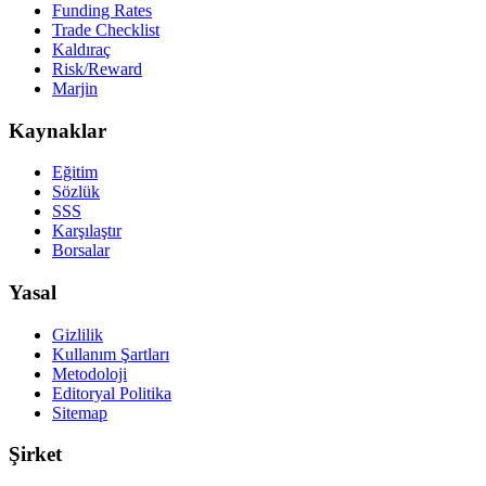
Funding Rates
Trade Checklist
Kaldıraç
Risk/Reward
Marjin
Kaynaklar
Eğitim
Sözlük
SSS
Karşılaştır
Borsalar
Yasal
Gizlilik
Kullanım Şartları
Metodoloji
Editoryal Politika
Sitemap
Şirket