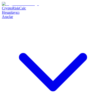
CryptoRiskCalc
Hesaplayıcı
Araçlar