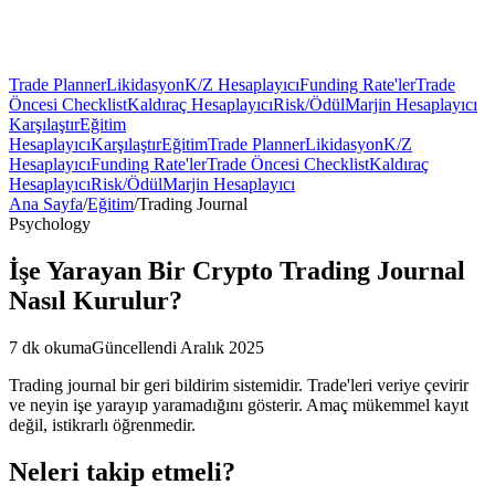
Trade Planner
Likidasyon
K/Z Hesaplayıcı
Funding Rate'ler
Trade
Öncesi Checklist
Kaldıraç Hesaplayıcı
Risk/Ödül
Marjin Hesaplayıcı
Karşılaştır
Eğitim
Hesaplayıcı
Karşılaştır
Eğitim
Trade Planner
Likidasyon
K/Z
Hesaplayıcı
Funding Rate'ler
Trade Öncesi Checklist
Kaldıraç
Hesaplayıcı
Risk/Ödül
Marjin Hesaplayıcı
Ana Sayfa
/
Eğitim
/
Trading Journal
Psychology
İşe Yarayan Bir Crypto Trading Journal
Nasıl Kurulur?
7 dk okuma
Güncellendi Aralık 2025
Trading journal bir geri bildirim sistemidir. Trade'leri veriye çevirir
ve neyin işe yarayıp yaramadığını gösterir. Amaç mükemmel kayıt
değil, istikrarlı öğrenmedir.
Neleri takip etmeli?