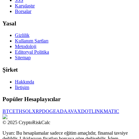
SSS
Karşılaştır
Borsalar
Yasal
Gizlilik
Kullanım Şartları
Metodoloji
Editoryal Politika
Sitemap
Şirket
Hakkında
İletişim
Popüler Hesaplayıcılar
BTC
ETH
SOL
XRP
DOGE
ADA
AVAX
DOT
LINK
MATIC
© 2025 CryptoRiskCalc
Uyarı: Bu hesaplamalar sadece eğitim amaçlıdır, finansal tavsiye
değildir. Likidasyon fiyatları borsaya göre değişebilir. İşlem