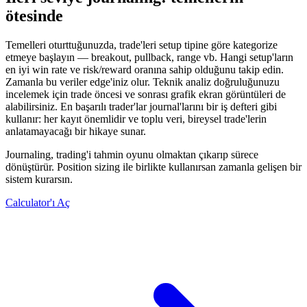
ötesinde
Temelleri oturttuğunuzda, trade'leri setup tipine göre kategorize
etmeye başlayın — breakout, pullback, range vb. Hangi setup'ların
en iyi win rate ve risk/reward oranına sahip olduğunu takip edin.
Zamanla bu veriler edge'iniz olur. Teknik analiz doğruluğunuzu
incelemek için trade öncesi ve sonrası grafik ekran görüntüleri de
alabilirsiniz. En başarılı trader'lar journal'larını bir iş defteri gibi
kullanır: her kayıt önemlidir ve toplu veri, bireysel trade'lerin
anlatamayacağı bir hikaye sunar.
Journaling, trading'i tahmin oyunu olmaktan çıkarıp sürece
dönüştürür. Position sizing ile birlikte kullanırsan zamanla gelişen bir
sistem kurarsın.
Calculator'ı Aç