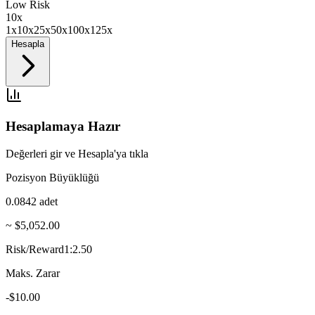
Low Risk
10
x
1x
10x
25x
50x
100x
125x
Hesapla
Hesaplamaya Hazır
Değerleri gir ve Hesapla'ya tıkla
Pozisyon Büyüklüğü
0.0842
adet
~ $5,052.00
Risk/Reward
1:2.50
Maks. Zarar
-$10.00