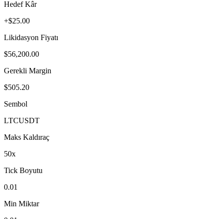
Hedef Kâr
+$25.00
Likidasyon Fiyatı
$56,200.00
Gerekli Margin
$505.20
Sembol
LTC
USDT
Maks Kaldıraç
50
x
Tick Boyutu
0.01
Min Miktar