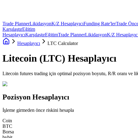
Trade Planner
Likidasyon
K/Z Hesaplayıcı
Funding Rate'ler
Trade Önce
Karşılaştır
Eğitim
Hesaplayıcı
Karşılaştır
Eğitim
Trade Planner
Likidasyon
K/Z Hesaplayıc
Hesaplayıcı
LTC Calculator
Litecoin
(
LTC
)
Hesaplayıcı
Litecoin futures trading için optimal pozisyon boyutu, R/R oranı ve li
Pozisyon Hesaplayıcı
İşleme girmeden önce riskini hesapla
Coin
BTC
Borsa
bybit