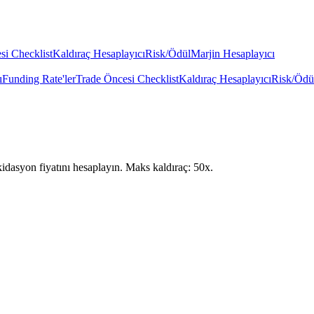
si Checklist
Kaldıraç Hesaplayıcı
Risk/Ödül
Marjin Hesaplayıcı
ı
Funding Rate'ler
Trade Öncesi Checklist
Kaldıraç Hesaplayıcı
Risk/Ödü
kidasyon fiyatını hesaplayın. Maks kaldıraç: 50x.