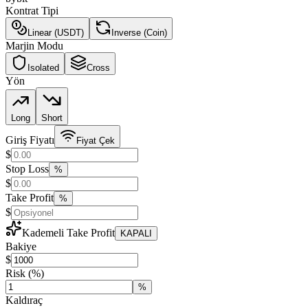
Kontrat Tipi
Linear (USDT)
Inverse (Coin)
Marjin Modu
Isolated
Cross
Yön
Long
Short
Giriş Fiyatı
Fiyat Çek
$
Stop Loss
%
$
Take Profit
%
$
Kademeli Take Profit
KAPALI
Bakiye
$
Risk
(%)
%
Kaldıraç