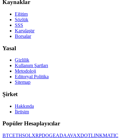
Kaynaklar
Eğitim
Sözlük
SSS
Karşılaştır
Borsalar
Yasal
Gizlilik
Kullanım Şartları
Metodoloji
Editoryal Politika
Sitemap
Şirket
Hakkında
İletişim
Popüler Hesaplayıcılar
BTC
ETH
SOL
XRP
DOGE
ADA
AVAX
DOT
LINK
MATIC