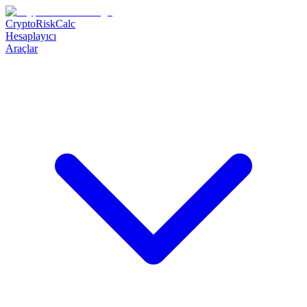
CryptoRiskCalc
Hesaplayıcı
Araçlar