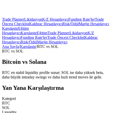
Trade Planner
Likidasyon
K/Z Hesaplayıcı
Funding Rate'ler
Trade
Öncesi Checklist
Kaldıraç Hesaplayıcı
Risk/Ödül
Marjin Hesaplayıcı
Karşılaştır
Eğitim
Hesaplayıcı
Karşılaştır
Eğitim
Trade Planner
Likidasyon
K/Z
Hesaplayıcı
Funding Rate'ler
Trade Öncesi Checklist
Kaldıraç
Hesaplayıcı
Risk/Ödül
Marjin Hesaplayıcı
Ana Sayfa
/
Karşılaştır
/
BTC
vs
SOL
BTC
vs
SOL
Bitcoin
vs
Solana
BTC en stabil liquidity profile sunar; SOL ise daha yüksek beta,
daha büyük intraday swings ve daha hızlı trend moves ile gelir.
Yan Yana Karşılaştırma
Kategori
BTC
SOL
Liquidity