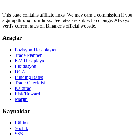
This page contains affiliate links. We may earn a commission if you
sign up through our links. Fee rates are subject to change. Always
verify current rates on Binance's official website.
Araçlar
Pozisyon Hesaplayıcı
Trade Planner
K/Z Hesaplayıcı
Likidasyon
DCA
Funding Rates
Trade Checklist
Kaldıraç
Risk/Reward
Marjin
Kaynaklar
Eğitim
Sözlük
SSS