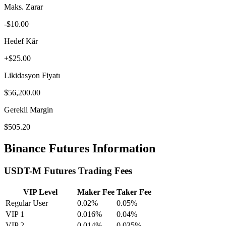
Maks. Zarar
-$10.00
Hedef Kâr
+$25.00
Likidasyon Fiyatı
$56,200.00
Gerekli Margin
$505.20
Binance Futures Information
USDT-M Futures Trading Fees
VIP Level
Maker Fee
Taker Fee
Regular User
0.02%
0.05%
VIP 1
0.016%
0.04%
VIP 2
0.014%
0.035%