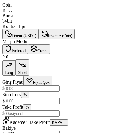
Coin
BTC
Borsa
bybit
Kontrat Tipi
Linear (USDT)
Inverse (Coin)
Marjin Modu
Isolated
Cross
Yön
Long
Short
Giriş Fiyatı
Fiyat Çek
$
Stop Loss
%
$
Take Profit
%
$
Kademeli Take Profit
KAPALI
Bakiye