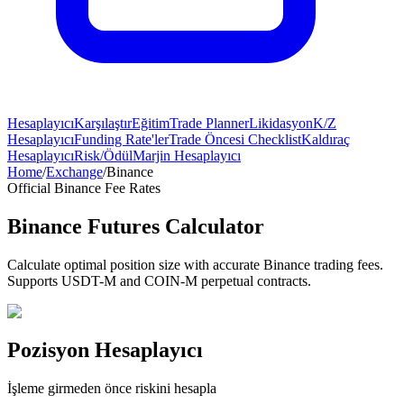
Hesaplayıcı
Karşılaştır
Eğitim
Trade Planner
Likidasyon
K/Z
Hesaplayıcı
Funding Rate'ler
Trade Öncesi Checklist
Kaldıraç
Hesaplayıcı
Risk/Ödül
Marjin Hesaplayıcı
Home
/
Exchange
/
Binance
Official Binance Fee Rates
Binance Futures Calculator
Calculate optimal position size with accurate Binance trading fees.
Supports USDT-M and COIN-M perpetual contracts.
Pozisyon Hesaplayıcı
İşleme girmeden önce riskini hesapla