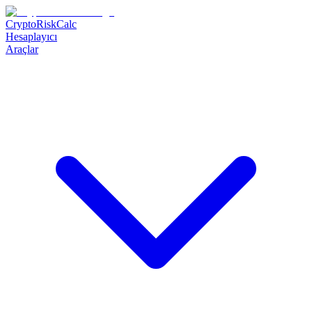
CryptoRiskCalc
Hesaplayıcı
Araçlar