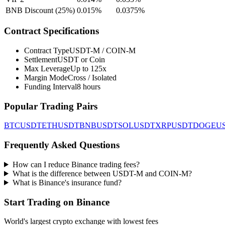
BNB Discount (25%)
0.015%
0.0375%
Contract Specifications
Contract Type
USDT-M / COIN-M
Settlement
USDT or Coin
Max Leverage
Up to 125x
Margin Mode
Cross / Isolated
Funding Interval
8 hours
Popular Trading Pairs
BTCUSDT
ETHUSDT
BNBUSDT
SOLUSDT
XRPUSDT
DOGEU
Frequently Asked Questions
How can I reduce Binance trading fees?
What is the difference between USDT-M and COIN-M?
What is Binance's insurance fund?
Start Trading on Binance
World's largest crypto exchange with lowest fees