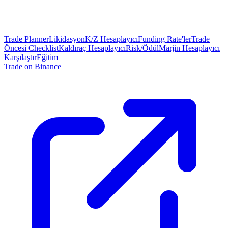
Trade Planner
Likidasyon
K/Z Hesaplayıcı
Funding Rate'ler
Trade
Öncesi Checklist
Kaldıraç Hesaplayıcı
Risk/Ödül
Marjin Hesaplayıcı
Karşılaştır
Eğitim
Trade on Binance