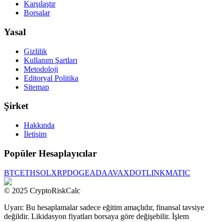
Karşılaştır
Borsalar
Yasal
Gizlilik
Kullanım Şartları
Metodoloji
Editoryal Politika
Sitemap
Şirket
Hakkında
İletişim
Popüler Hesaplayıcılar
BTC
ETH
SOL
XRP
DOGE
ADA
AVAX
DOT
LINK
MATIC
© 2025 CryptoRiskCalc
Uyarı: Bu hesaplamalar sadece eğitim amaçlıdır, finansal tavsiye
değildir. Likidasyon fiyatları borsaya göre değişebilir. İşlem