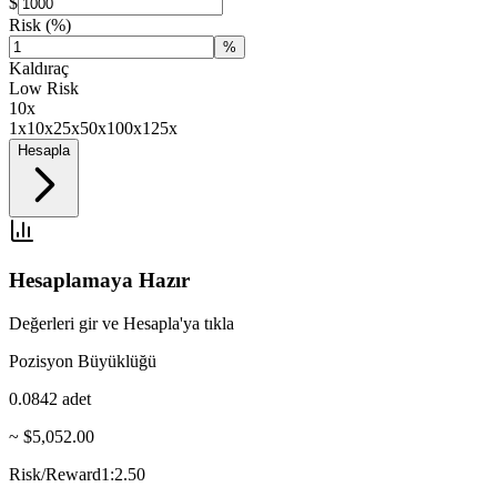
$
Risk
(%)
%
Kaldıraç
Low Risk
10
x
1x
10x
25x
50x
100x
125x
Hesapla
Hesaplamaya Hazır
Değerleri gir ve Hesapla'ya tıkla
Pozisyon Büyüklüğü
0.0842
adet
~ $5,052.00
Risk/Reward
1:2.50