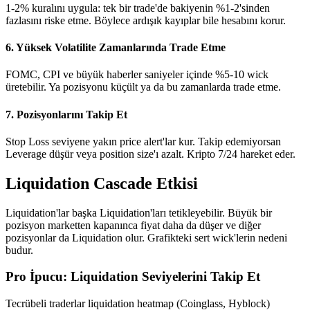
1-2% kuralını uygula: tek bir trade'de bakiyenin %1-2'sinden
fazlasını riske etme. Böylece ardışık kayıplar bile hesabını korur.
6. Yüksek Volatilite Zamanlarında Trade Etme
FOMC, CPI ve büyük haberler saniyeler içinde %5-10 wick
üretebilir. Ya pozisyonu küçült ya da bu zamanlarda trade etme.
7. Pozisyonlarını Takip Et
Stop Loss seviyene yakın price alert'lar kur. Takip edemiyorsan
Leverage düşür veya position size'ı azalt. Kripto 7/24 hareket eder.
Liquidation Cascade Etkisi
Liquidation'lar başka Liquidation'ları tetikleyebilir. Büyük bir
pozisyon marketten kapanınca fiyat daha da düşer ve diğer
pozisyonlar da Liquidation olur. Grafikteki sert wick'lerin nedeni
budur.
Pro İpucu: Liquidation Seviyelerini Takip Et
Tecrübeli traderlar liquidation heatmap (Coinglass, Hyblock)