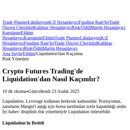
Trade Planner
Likidasyon
K/Z Hesaplayıcı
Funding Rate'ler
Trade
Öncesi Checklist
Kaldıraç Hesaplayıcı
Risk/Ödül
Marjin Hesaplayıcı
Karşılaştır
Eğitim
Hesaplayıcı
Karşılaştır
Eğitim
Trade Planner
Likidasyon
K/Z
Hesaplayıcı
Funding Rate'ler
Trade Öncesi Checklist
Kaldıraç
Hesaplayıcı
Risk/Ödül
Marjin Hesaplayıcı
Ana Sayfa
/
Eğitim
/
Liquidation'dan Kaçınma
Risk Yönetimi
Crypto Futures Trading'de
Liquidation'dan Nasıl Kaçınılır?
10 dk okuma
•
Güncellendi 23 Aralık 2025
Liquidation, Leverage kullanan herkesin kabusudur. Pozisyonun,
zararların Margin'i aştığı için borsa tarafından zorla kapatıldığı andır.
İyi haber: disiplinli risk yönetimiyle Liquidation önlenebilir.
Liquidation'in Bedeli