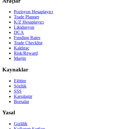
Araçlar
Pozisyon Hesaplayıcı
Trade Planner
K/Z Hesaplayıcı
Likidasyon
DCA
Funding Rates
Trade Checklist
Kaldıraç
Risk/Reward
Marjin
Kaynaklar
Eğitim
Sözlük
SSS
Karşılaştır
Borsalar
Yasal
Gizlilik
Kullanım Şartları