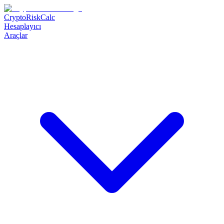
CryptoRiskCalc
Hesaplayıcı
Araçlar