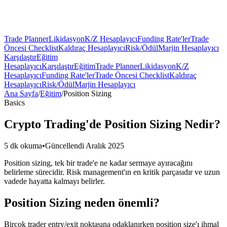
Trade Planner
Likidasyon
K/Z Hesaplayıcı
Funding Rate'ler
Trade
Öncesi Checklist
Kaldıraç Hesaplayıcı
Risk/Ödül
Marjin Hesaplayıcı
Karşılaştır
Eğitim
Hesaplayıcı
Karşılaştır
Eğitim
Trade Planner
Likidasyon
K/Z
Hesaplayıcı
Funding Rate'ler
Trade Öncesi Checklist
Kaldıraç
Hesaplayıcı
Risk/Ödül
Marjin Hesaplayıcı
Ana Sayfa
/
Eğitim
/
Position Sizing
Basics
Crypto Trading'de Position Sizing Nedir?
5 dk okuma
•
Güncellendi Aralık 2025
Position sizing, tek bir trade'e ne kadar sermaye ayıracağını
belirleme sürecidir. Risk management'ın en kritik parçasıdır ve uzun
vadede hayatta kalmayı belirler.
Position Sizing neden önemli?
Birçok trader entry/exit noktasına odaklanırken position size'ı ihmal