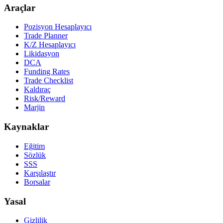
Araçlar
Pozisyon Hesaplayıcı
Trade Planner
K/Z Hesaplayıcı
Likidasyon
DCA
Funding Rates
Trade Checklist
Kaldıraç
Risk/Reward
Marjin
Kaynaklar
Eğitim
Sözlük
SSS
Karşılaştır
Borsalar
Yasal
Gizlilik