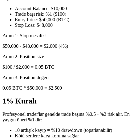
Account Balance: $10,000
Trade başı risk: %1 ($100)
Entry Price: $50,000 (BTC)
Stop Loss: $48,000
Adım 1: Stop mesafesi
$50,000 - $48,000 = $2,000 (4%)
Adım 2: Position size
$100 / $2,000 = 0.05 BTC
Adım 3: Position değeri
0.05 BTC * $50,000 = $2,500
1% Kuralı
Profesyonel trader'lar genelde trade başına %0.5 - %2 risk alır. En
yaygın öneri %1'dir:
10 ardışık kayıp = %10 drawdown (toparlanabilir)
Kötü serilere karşı koruma sağlar