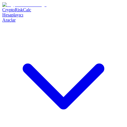
CryptoRiskCalc
Hesaplayıcı
Araçlar