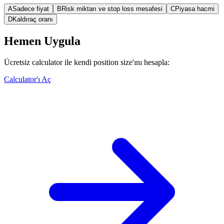
A
Sadece fiyat
B
Risk miktarı ve stop loss mesafesi
C
Piyasa hacmi
D
Kaldıraç oranı
Hemen Uygula
Ücretsiz calculator ile kendi position size'ını hesapla:
Calculator'ı Aç