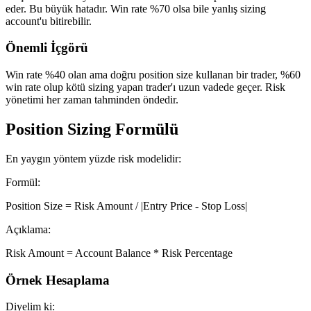
eder. Bu büyük hatadır. Win rate %70 olsa bile yanlış sizing
account'u bitirebilir.
Önemli İçgörü
Win rate %40 olan ama doğru position size kullanan bir trader, %60
win rate olup kötü sizing yapan trader'ı uzun vadede geçer. Risk
yönetimi her zaman tahminden öndedir.
Position Sizing Formülü
En yaygın yöntem yüzde risk modelidir:
Formül:
Position Size = Risk Amount / |Entry Price - Stop Loss|
Açıklama:
Risk Amount = Account Balance * Risk Percentage
Örnek Hesaplama
Diyelim ki: