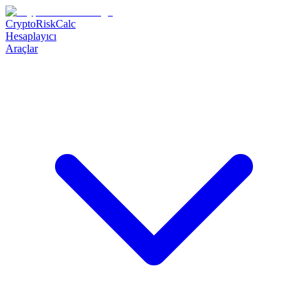
CryptoRiskCalc
Hesaplayıcı
Araçlar