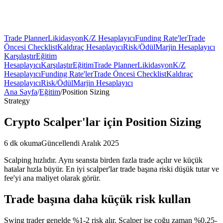
Trade Planner
Likidasyon
K/Z Hesaplayıcı
Funding Rate'ler
Trade
Öncesi Checklist
Kaldıraç Hesaplayıcı
Risk/Ödül
Marjin Hesaplayıcı
Karşılaştır
Eğitim
Hesaplayıcı
Karşılaştır
Eğitim
Trade Planner
Likidasyon
K/Z
Hesaplayıcı
Funding Rate'ler
Trade Öncesi Checklist
Kaldıraç
Hesaplayıcı
Risk/Ödül
Marjin Hesaplayıcı
Ana Sayfa
/
Eğitim
/
Position Sizing
Strategy
Crypto Scalper'lar için Position Sizing
6 dk okuma
Güncellendi Aralık 2025
Scalping hızlıdır. Aynı seansta birden fazla trade açılır ve küçük
hatalar hızla büyür. En iyi scalper'lar trade başına riski düşük tutar ve
fee'yi ana maliyet olarak görür.
Trade başına daha küçük risk kullan
Swing trader genelde %1-2 risk alır. Scalper ise çoğu zaman %0.25-