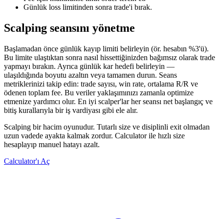
Günlük loss limitinden sonra trade'i bırak.
Scalping seansını yönetme
Başlamadan önce günlük kayıp limiti belirleyin (ör. hesabın %3'ü).
Bu limite ulaştıktan sonra nasıl hissettiğinizden bağımsız olarak trade
yapmayı bırakın. Ayrıca günlük kar hedefi belirleyin —
ulaşıldığında boyutu azaltın veya tamamen durun. Seans
metriklerinizi takip edin: trade sayısı, win rate, ortalama R/R ve
ödenen toplam fee. Bu veriler yaklaşımınızı zamanla optimize
etmenize yardımcı olur. En iyi scalper'lar her seansı net başlangıç ve
bitiş kurallarıyla bir iş vardiyası gibi ele alır.
Scalping bir hacim oyunudur. Tutarlı size ve disiplinli exit olmadan
uzun vadede ayakta kalmak zordur. Calculator ile hızlı size
hesaplayıp manuel hatayı azalt.
Calculator'ı Aç