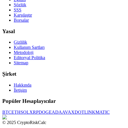
Sözlük
SSS
Karşılaştır
Borsalar
Yasal
Gizlilik
Kullanım Şartları
Metodoloji
Editoryal Politika
Sitemap
Şirket
Hakkında
İletişim
Popüler Hesaplayıcılar
BTC
ETH
SOL
XRP
DOGE
ADA
AVAX
DOT
LINK
MATIC
© 2025 CryptoRiskCalc