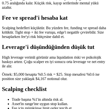
0.75 aralığında kalır. Küçük risk, kayıp serilerinde mental yükü
azaltır.
Fee ve spread'i hesaba kat
Scalping hedefleri küçüktür. Bu yüzden fee, funding ve spread daha
kritiktir. Tight stop + iki fee vuruşu, edge'i negatife çevirebilir. Size
hesaplarken fee'yi risk bütçesine dahil et.
Leverage'i düşündüğünden düşük tut
High leverage verimli görünür ama liquidation riski ve psikolojik
baskıyı artırır. Çoğu scalper en iyi sonucu orta leverage ve net entry
ile alır.
Örnek: $5,000 hesapta %0.5 risk = $25. Stop mesafesi %0.6 ise
position size yaklaşık $4,167 notional olur.
Scalping checklist
Trade başına %1'in altında risk al.
Asset'in range'ine uygun stop kullan.
Fee için mümkünse limit order tercih et.