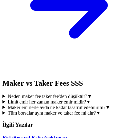
Maker vs Taker Fees SSS
Neden maker fee taker fee'den düşüktür?
▼
Limit emir her zaman maker emir midir?
▼
Maker emirlerle ayda ne kadar tasarruf edebilirim?
▼
Tüm borsalar aynı maker ve taker fee mi alır?
▼
İlgili Yazılar
Risk/Reward Ratio Açıklaması