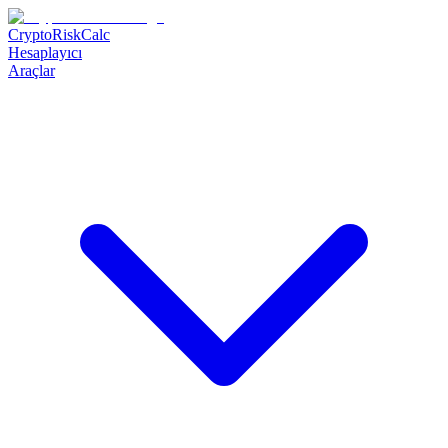
CryptoRiskCalc
Hesaplayıcı
Araçlar