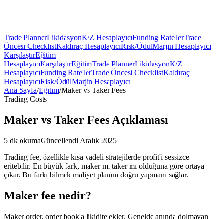
Trade Planner
Likidasyon
K/Z Hesaplayıcı
Funding Rate'ler
Trade
Öncesi Checklist
Kaldıraç Hesaplayıcı
Risk/Ödül
Marjin Hesaplayıcı
Karşılaştır
Eğitim
Hesaplayıcı
Karşılaştır
Eğitim
Trade Planner
Likidasyon
K/Z
Hesaplayıcı
Funding Rate'ler
Trade Öncesi Checklist
Kaldıraç
Hesaplayıcı
Risk/Ödül
Marjin Hesaplayıcı
Ana Sayfa
/
Eğitim
/
Maker vs Taker Fees
Trading Costs
Maker vs Taker Fees Açıklaması
5 dk okuma
Güncellendi Aralık 2025
Trading fee, özellikle kısa vadeli stratejilerde profit'i sessizce
eritebilir. En büyük fark, maker mı taker mı olduğuna göre ortaya
çıkar. Bu farkı bilmek maliyet planını doğru yapmanı sağlar.
Maker fee nedir?
Maker order, order book'a likidite ekler. Genelde anında dolmayan