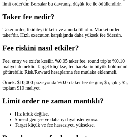
limit order'dır. Borsalar bu davranışı düşük fee ile ödüllendirir.
Taker fee nedir?
Taker order, likiditeyi tüketir ve anında fill olur. Market order
taker'dır. Hızlı execution karşılığında daha yüksek fee ödersin.
Fee riskini nasıl etkiler?
Fee, entry ve exit'te kesilir. %0.05 taker fee, round trip'te %0.10
maliyet demektir. Target küçükse, fee hareketin büyük bölümünü
götürebilir. Risk/Reward hesaplarına fee mutlaka eklenmeli.
Örnek: $10,000 pozisyonda %0.05 taker fee ile giriş $5, çıkış $5,
toplam $10 maliyet.
Limit order ne zaman mantıklı?
Hız kritik değilse.
Spread genişse ve daha iyi fiyat isteniyorsa.
Target küçük ve fee hassasiyeti yüksekse.