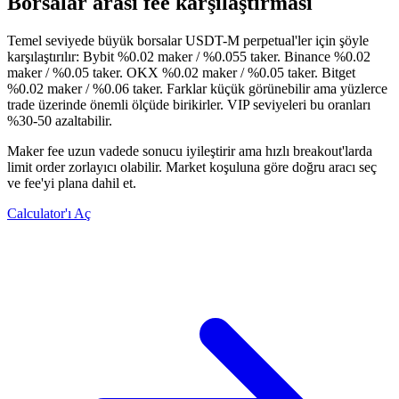
Borsalar arası fee karşılaştırması
Temel seviyede büyük borsalar USDT-M perpetual'ler için şöyle
karşılaştırılır: Bybit %0.02 maker / %0.055 taker. Binance %0.02
maker / %0.05 taker. OKX %0.02 maker / %0.05 taker. Bitget
%0.02 maker / %0.06 taker. Farklar küçük görünebilir ama yüzlerce
trade üzerinde önemli ölçüde birikirler. VIP seviyeleri bu oranları
%30-50 azaltabilir.
Maker fee uzun vadede sonucu iyileştirir ama hızlı breakout'larda
limit order zorlayıcı olabilir. Market koşuluna göre doğru aracı seç
ve fee'yi plana dahil et.
Calculator'ı Aç