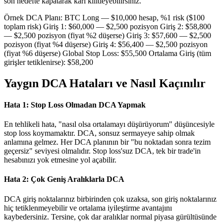
son hedefte kapatarak karı kilitleyebilirsiniz.
Örnek DCA Planı: BTC Long — $10,000 hesap, %1 risk ($100
toplam risk) Giriş 1: $60,000 — $2,500 pozisyon Giriş 2: $58,800
— $2,500 pozisyon (fiyat %2 düşerse) Giriş 3: $57,600 — $2,500
pozisyon (fiyat %4 düşerse) Giriş 4: $56,400 — $2,500 pozisyon
(fiyat %6 düşerse) Global Stop Loss: $55,500 Ortalama Giriş (tüm
girişler tetiklenirse): $58,200
Yaygın DCA Hataları ve Nasıl Kaçınılır
Hata 1: Stop Loss Olmadan DCA Yapmak
En tehlikeli hata, "nasıl olsa ortalamayı düşürüyorum" düşüncesiyle
stop loss koymamaktır. DCA, sonsuz sermayeye sahip olmak
anlamına gelmez. Her DCA planının bir "bu noktadan sonra tezim
geçersiz" seviyesi olmalıdır. Stop loss'suz DCA, tek bir trade'in
hesabınızı yok etmesine yol açabilir.
Hata 2: Çok Geniş Aralıklarla DCA
DCA giriş noktalarınız birbirinden çok uzaksa, son giriş noktalarınız
hiç tetiklenmeyebilir ve ortalama iyileştirme avantajını
kaybedersiniz. Tersine, çok dar aralıklar normal piyasa gürültüsünde