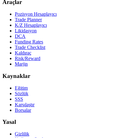
Araçlar
Pozisyon Hesaplayıcı
Trade Planner
K/Z Hesaplayıcı
Likidasyon
DCA
Funding Rates
Trade Checklist
Kaldıraç
Risk/Reward
Marjin
Kaynaklar
Eğitim
Sözlük
SSS
Karşılaştır
Borsalar
Yasal
Gizlilik