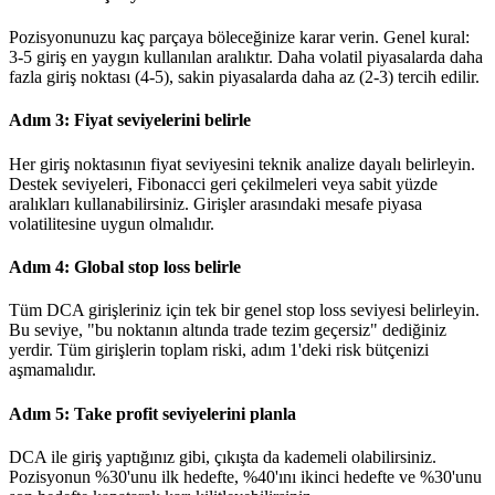
Pozisyonunuzu kaç parçaya böleceğinize karar verin. Genel kural:
3-5 giriş en yaygın kullanılan aralıktır. Daha volatil piyasalarda daha
fazla giriş noktası (4-5), sakin piyasalarda daha az (2-3) tercih edilir.
Adım 3: Fiyat seviyelerini belirle
Her giriş noktasının fiyat seviyesini teknik analize dayalı belirleyin.
Destek seviyeleri, Fibonacci geri çekilmeleri veya sabit yüzde
aralıkları kullanabilirsiniz. Girişler arasındaki mesafe piyasa
volatilitesine uygun olmalıdır.
Adım 4: Global stop loss belirle
Tüm DCA girişleriniz için tek bir genel stop loss seviyesi belirleyin.
Bu seviye, "bu noktanın altında trade tezim geçersiz" dediğiniz
yerdir. Tüm girişlerin toplam riski, adım 1'deki risk bütçenizi
aşmamalıdır.
Adım 5: Take profit seviyelerini planla
DCA ile giriş yaptığınız gibi, çıkışta da kademeli olabilirsiniz.
Pozisyonun %30'unu ilk hedefte, %40'ını ikinci hedefte ve %30'unu