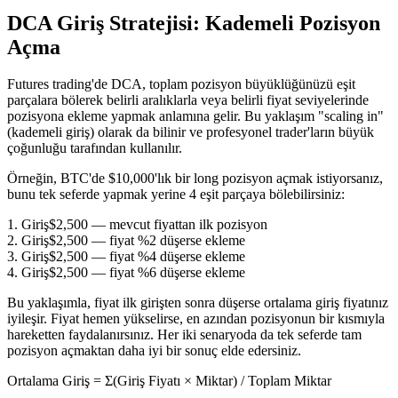
DCA Giriş Stratejisi: Kademeli Pozisyon
Açma
Futures trading'de DCA, toplam pozisyon büyüklüğünüzü eşit
parçalara bölerek belirli aralıklarla veya belirli fiyat seviyelerinde
pozisyona ekleme yapmak anlamına gelir. Bu yaklaşım "scaling in"
(kademeli giriş) olarak da bilinir ve profesyonel trader'ların büyük
çoğunluğu tarafından kullanılır.
Örneğin, BTC'de $10,000'lık bir long pozisyon açmak istiyorsanız,
bunu tek seferde yapmak yerine 4 eşit parçaya bölebilirsiniz:
1. Giriş
$2,500 — mevcut fiyattan ilk pozisyon
2. Giriş
$2,500 — fiyat %2 düşerse ekleme
3. Giriş
$2,500 — fiyat %4 düşerse ekleme
4. Giriş
$2,500 — fiyat %6 düşerse ekleme
Bu yaklaşımla, fiyat ilk girişten sonra düşerse ortalama giriş fiyatınız
iyileşir. Fiyat hemen yükselirse, en azından pozisyonun bir kısmıyla
hareketten faydalanırsınız. Her iki senaryoda da tek seferde tam
pozisyon açmaktan daha iyi bir sonuç elde edersiniz.
Ortalama Giriş = Σ(Giriş Fiyatı × Miktar) / Toplam Miktar