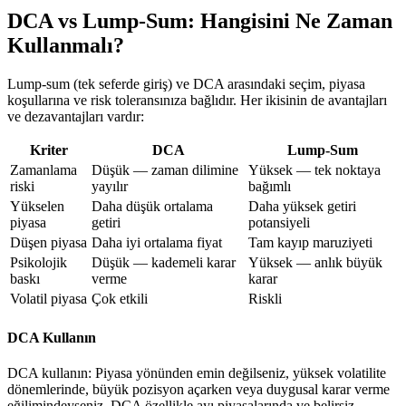
DCA vs Lump-Sum: Hangisini Ne Zaman
Kullanmalı?
Lump-sum (tek seferde giriş) ve DCA arasındaki seçim, piyasa
koşullarına ve risk toleransınıza bağlıdır. Her ikisinin de avantajları
ve dezavantajları vardır:
Kriter
DCA
Lump-Sum
Zamanlama
Düşük — zaman dilimine
Yüksek — tek noktaya
riski
yayılır
bağımlı
Yükselen
Daha düşük ortalama
Daha yüksek getiri
piyasa
getiri
potansiyeli
Düşen piyasa
Daha iyi ortalama fiyat
Tam kayıp maruziyeti
Psikolojik
Düşük — kademeli karar
Yüksek — anlık büyük
baskı
verme
karar
Volatil piyasa
Çok etkili
Riskli
DCA Kullanın
DCA kullanın: Piyasa yönünden emin değilseniz, yüksek volatilite
dönemlerinde, büyük pozisyon açarken veya duygusal karar verme
eğilimindeyseniz. DCA özellikle ayı piyasalarında ve belirsiz