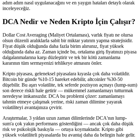
adım adım nasıl uygulanacağını ve en yaygın hataları detaylı olarak
inceleyeceğiz.
DCA Nedir ve Neden Kripto İçin Çalışır?
Dollar Cost Averaging (Maliyet Ortalaması), varlık fiyatı ne olursa
olsun düzenli aralıklarla sabit bir miktar yatırım yapma stratejisidir.
Fiyat düşük olduğunda daha fazla birim alırsınız, fiyat yüksek
olduğunda daha az. Zaman içinde bu, ortalama giriş fiyatınızı piyasa
dalgalanmalarına karşı düzleştirir ve tek bir kötü zamanlama
kararının tüm sermayenizi tehlikeye atmasını önler.
Kripto piyasası, geleneksel piyasalara kıyasla çok daha volatildir.
Bitcoin bir günde %10-15 hareket edebilir, altcoinler %30-50
düşebilir. Bu aşırı volatilite, tek seferde pozisyon açmayı (lump-sum)
son derece riskli hale getirir — mükemmel zamanlamayı tutturmak
neredeyse imkansızdır. DCA bu problemi çözer: zamanlamayı
tahmin etmeye çalışmak yerine, riski zaman dilimine yayarak
volatiliteyi avantajınıza çevirir.
Araştırmalar, 3 yıldan uzun zaman dilimlerinde DCA'nın lump-
sum'a çok yakın performans gösterdiğini — ancak çok daha düşük
risk ve psikolojik baskıyla — ortaya koymaktadır. Kripto gibi
yüksek volatiliteli piyasalarda bu avantaj daha da belirgin hale gelir.