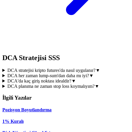
DCA Stratejisi SSS
DCA stratejisi kripto futures'da nasıl uygulanır?
▼
DCA her zaman lump-sum'dan daha mı iyi?
▼
DCA'da kaç giriş noktası idealdir?
▼
DCA planıma ne zaman stop loss koymalıyım?
▼
İlgili Yazılar
Pozisyon Boyutlandırma
1% Kuralı