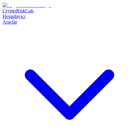
CryptoRiskCalc
Hesaplayıcı
Araçlar