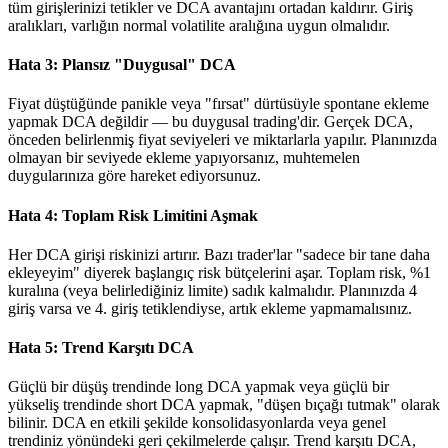
tüm girişlerinizi tetikler ve DCA avantajını ortadan kaldırır. Giriş
aralıkları, varlığın normal volatilite aralığına uygun olmalıdır.
Hata 3: Plansız "Duygusal" DCA
Fiyat düştüğünde panikle veya "fırsat" dürtüsüyle spontane ekleme
yapmak DCA değildir — bu duygusal trading'dir. Gerçek DCA,
önceden belirlenmiş fiyat seviyeleri ve miktarlarla yapılır. Planınızda
olmayan bir seviyede ekleme yapıyorsanız, muhtemelen
duygularınıza göre hareket ediyorsunuz.
Hata 4: Toplam Risk Limitini Aşmak
Her DCA girişi riskinizi artırır. Bazı trader'lar "sadece bir tane daha
ekleyeyim" diyerek başlangıç risk bütçelerini aşar. Toplam risk, %1
kuralına (veya belirlediğiniz limite) sadık kalmalıdır. Planınızda 4
giriş varsa ve 4. giriş tetiklendiyse, artık ekleme yapmamalısınız.
Hata 5: Trend Karşıtı DCA
Güçlü bir düşüş trendinde long DCA yapmak veya güçlü bir
yükseliş trendinde short DCA yapmak, "düşen bıçağı tutmak" olarak
bilinir. DCA en etkili şekilde konsolidasyonlarda veya genel
trendiniz yönündeki geri çekilmelerde çalışır. Trend karşıtı DCA,