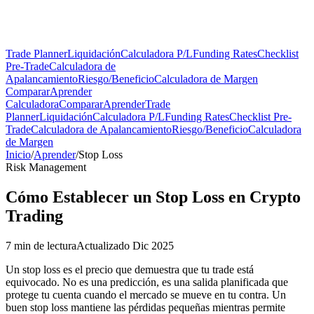
Trade Planner
Liquidación
Calculadora P/L
Funding Rates
Checklist
Pre-Trade
Calculadora de
Apalancamiento
Riesgo/Beneficio
Calculadora de Margen
Comparar
Aprender
Calculadora
Comparar
Aprender
Trade
Planner
Liquidación
Calculadora P/L
Funding Rates
Checklist Pre-
Trade
Calculadora de Apalancamiento
Riesgo/Beneficio
Calculadora
de Margen
Inicio
/
Aprender
/
Stop Loss
Risk Management
Cómo Establecer un Stop Loss en Crypto
Trading
7 min de lectura
Actualizado Dic 2025
Un stop loss es el precio que demuestra que tu trade está
equivocado. No es una predicción, es una salida planificada que
protege tu cuenta cuando el mercado se mueve en tu contra. Un
buen stop loss mantiene las pérdidas pequeñas mientras permite