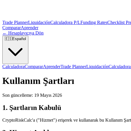
Trade Planner
Liquidación
Calculadora P/L
Funding Rates
Checklist Pr
Comparar
Aprender
← Hesaplayıcıya Dön
🇪🇸
Español
Calculadora
Comparar
Aprender
Trade Planner
Liquidación
Calculadora
Kullanım Şartları
Son güncelleme: 19 Mayıs 2026
1. Şartların Kabulü
CryptoRiskCalc'a ("Hizmet") erişerek ve kullanarak bu Kullanım Şartl