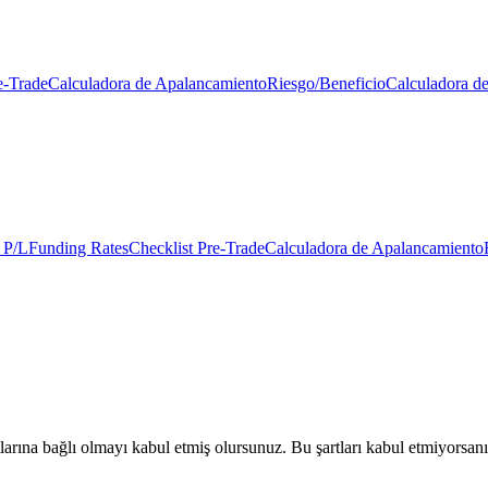
e-Trade
Calculadora de Apalancamiento
Riesgo/Beneficio
Calculadora d
 P/L
Funding Rates
Checklist Pre-Trade
Calculadora de Apalancamiento
arına bağlı olmayı kabul etmiş olursunuz. Bu şartları kabul etmiyorsanı