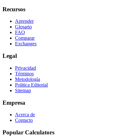
Recursos
Aprender
Glosario
FAQ
Comparar
Exchanges
Legal
Privacidad
Términos
Metodología
Politica Editorial
Sitemap
Empresa
Acerca de
Contacto
Popular Calculators