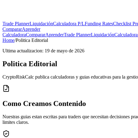
Trade Planner
Liquidación
Calculadora P/L
Funding Rates
Checklist Pr
Comparar
Aprender
Calculadora
Comparar
Aprender
Trade Planner
Liquidación
Calculadora
Home
/
Politica Editorial
Ultima actualizacion: 19 de mayo de 2026
Politica Editorial
CryptoRiskCalc publica calculadoras y guias educativas para la gestio
Como Creamos Contenido
Nuestras guias estan escritas para traders que necesitan decisiones pr
limites claros.