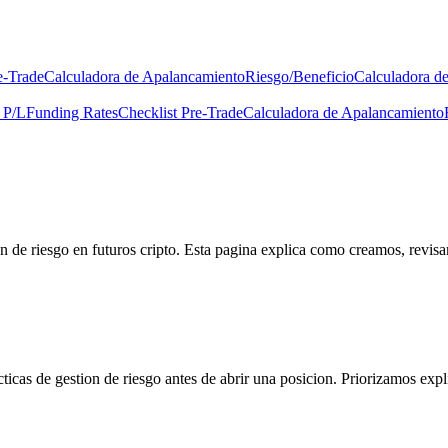
e-Trade
Calculadora de Apalancamiento
Riesgo/Beneficio
Calculadora d
 P/L
Funding Rates
Checklist Pre-Trade
Calculadora de Apalancamiento
n de riesgo en futuros cripto. Esta pagina explica como creamos, revisam
acticas de gestion de riesgo antes de abrir una posicion. Priorizamos ex