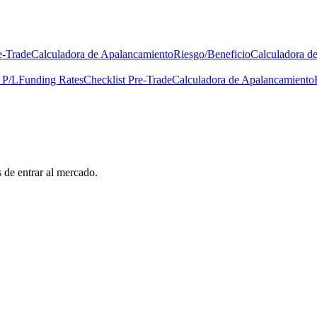
e-Trade
Calculadora de Apalancamiento
Riesgo/Beneficio
Calculadora d
 P/L
Funding Rates
Checklist Pre-Trade
Calculadora de Apalancamiento
s de entrar al mercado.