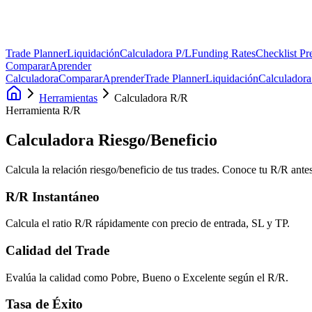
Trade Planner
Liquidación
Calculadora P/L
Funding Rates
Checklist Pr
Comparar
Aprender
Calculadora
Comparar
Aprender
Trade Planner
Liquidación
Calculadora
Herramientas
Calculadora R/R
Herramienta R/R
Calculadora
Riesgo/Beneficio
Calcula la relación riesgo/beneficio de tus trades. Conoce tu R/R ante
R/R Instantáneo
Calcula el ratio R/R rápidamente con precio de entrada, SL y TP.
Calidad del Trade
Evalúa la calidad como Pobre, Bueno o Excelente según el R/R.
Tasa de Éxito