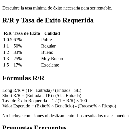
Descubre la tasa mínima de éxito necesaria para ser rentable.
R/R y Tasa de Éxito Requerida
R/R
Tasa de Éxito
Calidad
1:0.5
67%
Pobre
1:1
50%
Regular
1:2
33%
Bueno
1:3
25%
Muy Bueno
1:5
17%
Excelente
Fórmulas R/R
Long R/R = (TP - Entrada) / (Entrada - SL)
Short R/R = (Entrada - TP) / (SL - Entrada)
Tasa de Éxito Requerida = 1 / (1 + R/R) × 100
Valor Esperado = (Éxito% × Beneficio) - (Fracaso% × Riesgo)
No incluye comisiones ni deslizamiento. Los resultados reales pueden 
Preguntas Frecuentes