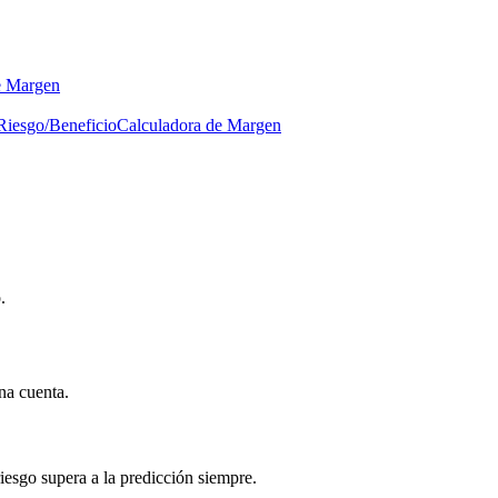
e Margen
Riesgo/Beneficio
Calculadora de Margen
.
na cuenta.
iesgo supera a la predicción siempre.