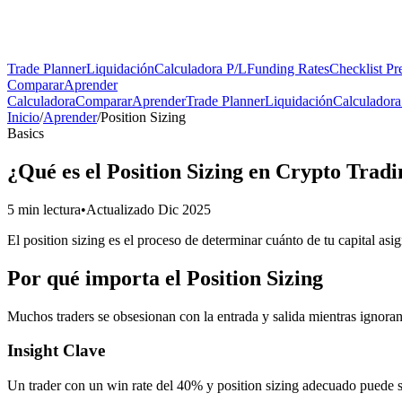
Trade Planner
Liquidación
Calculadora P/L
Funding Rates
Checklist Pr
Comparar
Aprender
Calculadora
Comparar
Aprender
Trade Planner
Liquidación
Calculadora
Inicio
/
Aprender
/
Position Sizing
Basics
¿Qué es el Position Sizing en Crypto Trad
5 min lectura
•
Actualizado Dic 2025
El position sizing es el proceso de determinar cuánto de tu capital asi
Por qué importa el Position Sizing
Muchos traders se obsesionan con la entrada y salida mientras ignoran
Insight Clave
Un trader con un win rate del 40% y position sizing adecuado puede su