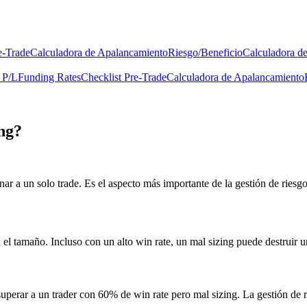
e-Trade
Calculadora de Apalancamiento
Riesgo/Beneficio
Calculadora d
 P/L
Funding Rates
Checklist Pre-Trade
Calculadora de Apalancamiento
ing?
gnar a un solo trade. Es el aspecto más importante de la gestión de riesgo
 el tamaño. Incluso con un alto win rate, un mal sizing puede destruir u
perar a un trader con 60% de win rate pero mal sizing. La gestión de r