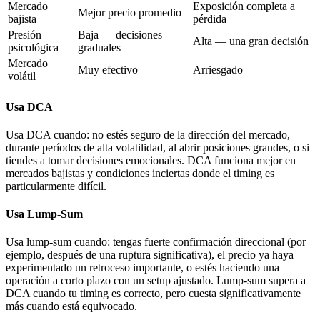
Mercado
Exposición completa a
Mejor precio promedio
bajista
pérdida
Presión
Baja — decisiones
Alta — una gran decisión
psicológica
graduales
Mercado
Muy efectivo
Arriesgado
volátil
Usa DCA
Usa DCA cuando: no estés seguro de la dirección del mercado,
durante períodos de alta volatilidad, al abrir posiciones grandes, o si
tiendes a tomar decisiones emocionales. DCA funciona mejor en
mercados bajistas y condiciones inciertas donde el timing es
particularmente difícil.
Usa Lump-Sum
Usa lump-sum cuando: tengas fuerte confirmación direccional (por
ejemplo, después de una ruptura significativa), el precio ya haya
experimentado un retroceso importante, o estés haciendo una
operación a corto plazo con un setup ajustado. Lump-sum supera a
DCA cuando tu timing es correcto, pero cuesta significativamente
más cuando está equivocado.