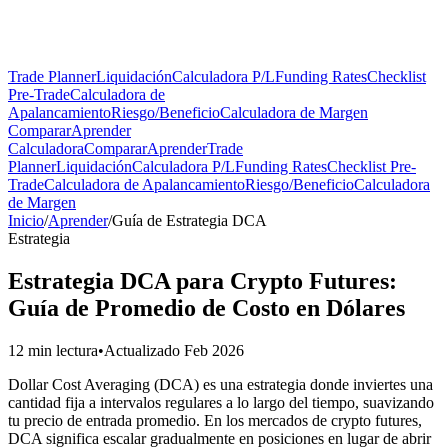
Trade Planner
Liquidación
Calculadora P/L
Funding Rates
Checklist
Pre-Trade
Calculadora de
Apalancamiento
Riesgo/Beneficio
Calculadora de Margen
Comparar
Aprender
Calculadora
Comparar
Aprender
Trade
Planner
Liquidación
Calculadora P/L
Funding Rates
Checklist Pre-
Trade
Calculadora de Apalancamiento
Riesgo/Beneficio
Calculadora
de Margen
Inicio
/
Aprender
/
Guía de Estrategia DCA
Estrategia
Estrategia DCA para Crypto Futures:
Guía de Promedio de Costo en Dólares
12 min lectura
•
Actualizado Feb 2026
Dollar Cost Averaging (DCA) es una estrategia donde inviertes una
cantidad fija a intervalos regulares a lo largo del tiempo, suavizando
tu precio de entrada promedio. En los mercados de crypto futures,
DCA significa escalar gradualmente en posiciones en lugar de abrir