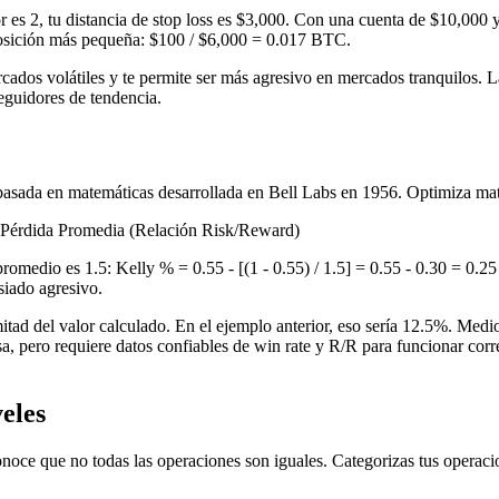
or es 2, tu distancia de stop loss es $3,000. Con una cuenta de $10,00
 posición más pequeña: $100 / $6,000 = 0.017 BTC.
rcados volátiles y te permite ser más agresivo en mercados tranquilos. 
eguidores de tendencia.
basada en matemáticas desarrollada en Bell Labs en 1956. Optimiza mate
 Pérdida Promedia (Relación Risk/Reward)
promedio es 1.5: Kelly % = 0.55 - [(1 - 0.55) / 1.5] = 0.55 - 0.30 = 0.2
siado agresivo.
ad del valor calculado. En el ejemplo anterior, eso sería 12.5%. Medi
sa, pero requiere datos confiables de win rate y R/R para funcionar cor
eles
onoce que no todas las operaciones son iguales. Categorizas tus operaci