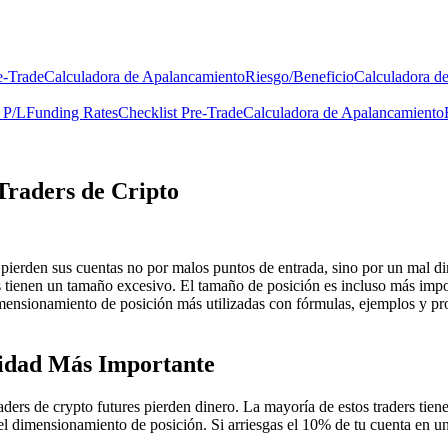
e-Trade
Calculadora de Apalancamiento
Riesgo/Beneficio
Calculadora d
 P/L
Funding Rates
Checklist Pre-Trade
Calculadora de Apalancamiento
Traders de Cripto
o pierden sus cuentas no por malos puntos de entrada, sino por un mal 
as tienen un tamaño excesivo. El tamaño de posición es incluso más impo
mensionamiento de posición más utilizadas con fórmulas, ejemplos y pros
lidad Más Importante
ders de crypto futures pierden dinero. La mayoría de estos traders tien
l dimensionamiento de posición. Si arriesgas el 10% de tu cuenta en un