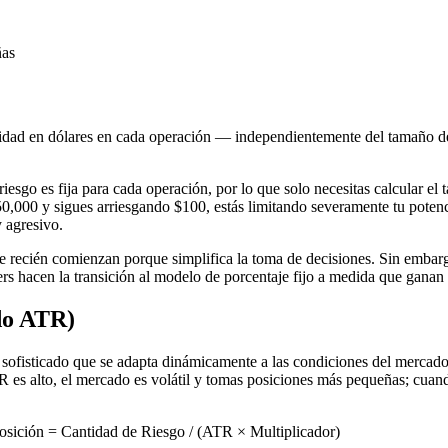
ñas
antidad en dólares en cada operación — independientemente del tamaño d
 riesgo es fija para cada operación, por lo que solo necesitas calcular el
0,000 y sigues arriesgando $100, estás limitando severamente tu potencia
 agresivo.
que recién comienzan porque simplifica la toma de decisiones. Sin emba
ers hacen la transición al modelo de porcentaje fijo a medida que ganan
do ATR)
e sofisticado que se adapta dinámicamente a las condiciones del merca
es alto, el mercado es volátil y tomas posiciones más pequeñas; cuand
sición = Cantidad de Riesgo / (ATR × Multiplicador)