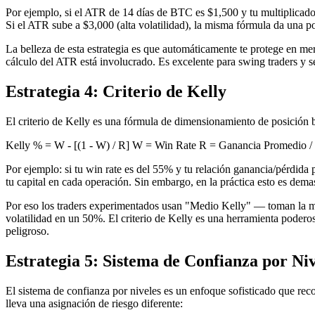
Por ejemplo, si el ATR de 14 días de BTC es $1,500 y tu multiplicad
Si el ATR sube a $3,000 (alta volatilidad), la misma fórmula da una
La belleza de esta estrategia es que automáticamente te protege en me
cálculo del ATR está involucrado. Es excelente para swing traders y s
Estrategia 4: Criterio de Kelly
El criterio de Kelly es una fórmula de dimensionamiento de posición 
Kelly % = W - [(1 - W) / R] W = Win Rate R = Ganancia Promedio /
Por ejemplo: si tu win rate es del 55% y tu relación ganancia/pérdida 
tu capital en cada operación. Sin embargo, en la práctica esto es dema
Por eso los traders experimentados usan "Medio Kelly" — toman la mit
volatilidad en un 50%. El criterio de Kelly es una herramienta podero
peligroso.
Estrategia 5: Sistema de Confianza por Niv
El sistema de confianza por niveles es un enfoque sofisticado que rec
lleva una asignación de riesgo diferente: