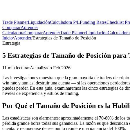
Trade Planner
Liquidación
Calculadora P/L
Funding Rates
Checklist Pr
Comparar
Aprender
Calculadora
Comparar
Aprender
Trade Planner
Liquidación
Calculadora
Inicio
/
Aprender
/
Estrategias de Tamaño de Posición
Estrategia
5 Estrategias de Tamaño de Posición para 
11 min lectura
•
Actualizado Feb 2026
Las investigaciones muestran que la gran mayoría de traders de cript
win rate y aun así destruir una cuenta — si las operaciones perdedor
puedes perder. En esta guía, examinaremos las cinco estrategias de di
niveles de experiencia y estilos de trading.
Por Qué el Tamaño de Posición es la Habi
Las estadísticas son alarmantes: aproximadamente el 70-80% de los tra
pérdida grande borra todas sus ganancias. La razón es que descuidan e
cuenta, y recuperarse de ese punto requiere una ganancia del 100%.