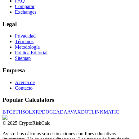
FAQ
Comparar
Exchanges
Legal
Privacidad
Términos
Metodología
Politica Editorial
Sitemap
Empresa
Acerca de
Contacto
Popular Calculators
BTC
ETH
SOL
XRP
DOGE
ADA
AVAX
DOT
LINK
MATIC
© 2025 CryptoRiskCalc
Aviso: Los cálculos son estimaciones con fines educativos