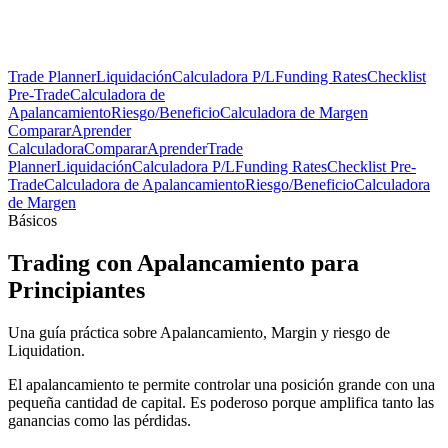
Trade Planner
Liquidación
Calculadora P/L
Funding Rates
Checklist
Pre-Trade
Calculadora de
Apalancamiento
Riesgo/Beneficio
Calculadora de Margen
Comparar
Aprender
Calculadora
Comparar
Aprender
Trade
Planner
Liquidación
Calculadora P/L
Funding Rates
Checklist Pre-
Trade
Calculadora de Apalancamiento
Riesgo/Beneficio
Calculadora
de Margen
Básicos
Trading con Apalancamiento para
Principiantes
Una guía práctica sobre Apalancamiento, Margin y riesgo de
Liquidation.
El apalancamiento te permite controlar una posición grande con una
pequeña cantidad de capital. Es poderoso porque amplifica tanto las
ganancias como las pérdidas.