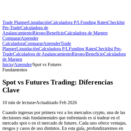
Trade Planner
Liquidación
Calculadora P/L
Funding Rates
Checklist
Pre-Trade
Calculadora de
Apalancamiento
Riesgo/Beneficio
Calculadora de Margen
Comparar
Aprender
Calculadora
Comparar
Aprender
Trade
Planner
Liquidación
Calculadora P/L
Funding Rates
Checklist Pre-
Trade
Calculadora de Apalancamiento
Riesgo/Beneficio
Calculadora
de Margen
Inicio
/
Aprender
/
Spot vs Futures
Fundamentos
Spot vs Futures Trading: Diferencias
Clave
10 min de lectura
•
Actualizado Feb 2026
Cuando ingresas por primera vez a los mercados crypto, una de las
decisiones más fundamentales que enfrentarás es si tradear en el
mercado spot o en el mercado de futures. Cada uno ofrece ventajas,
riesgos y casos de uso distintos. En esta guía, profundizaremos en